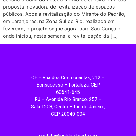
proposta inovadora de revitalização de espaços
públicos. Após a revitalização do Mirante do Pedrão,
em Laranjeiras, na Zona Sul do Rio, realizada em
fevereiro, o projeto segue agora para São Gonçalo,
onde iniciou, nesta semana, a revitalização da […]
CE – Rua dos Cosmonautas, 212 –
Bonsucesso – Fortaleza, CEP
60541-645
RJ – Avenida Rio Branco, 257 –
Sala 1208, Centro – Rio de Janeiro,
CEP 20040-004
contato@institutobrarte.org