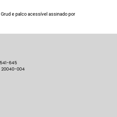
o Grud e palco acessível assinado por
0541-645
EP 20040-004