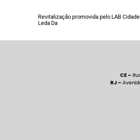
Revitalização promovida pelo LAB Cidades 
Leda Da
CE –
Rua
RJ –
Avenida