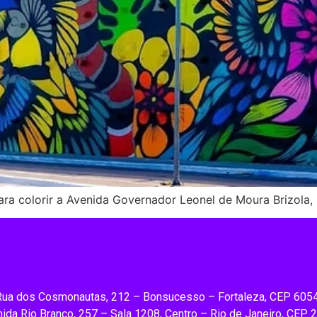
ra colorir a Avenida Governador Leonel de Moura Brizola, 
Rua dos Cosmonautas, 212 – Bonsucesso – Fortaleza, CEP 605
ida Rio Branco, 257 – Sala 1208, Centro – Rio de Janeiro, CEP