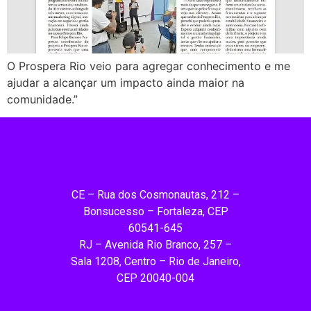
O Prospera Rio veio para agregar conhecimento e me
ajudar a alcançar um impacto ainda maior na
comunidade.”
CE – Rua dos Cosmonautas, 212 –
Bonsucesso – Fortaleza, CEP
60541-645
RJ – Avenida Rio Branco, 257 –
Sala 1208, Centro – Rio de Janeiro,
CEP 20040-004