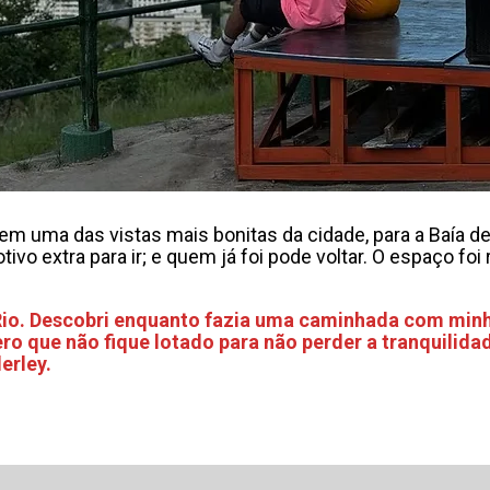
m uma das vistas mais bonitas da cidade, para a Baía d
vo extra para ir; e quem já foi pode voltar. O espaço foi
 Rio. Descobri enquanto fazia uma caminhada com min
pero que não fique lotado para não perder a tranquili
erley.